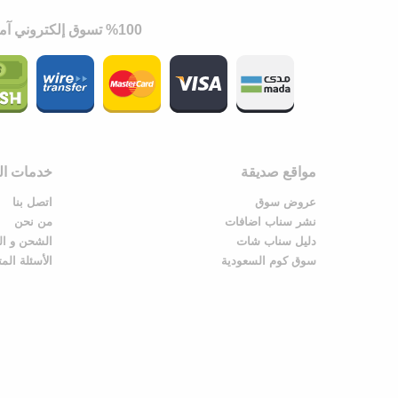
%100 تسوق إلكتروني آمن
مواقع صديقة
خدمات الع
عروض سوق
اتصل بنا
نشر سناب اضافات
من نحن
دليل سناب شات
الشحن و ال
سوق كوم السعودية
الأسئلة الم