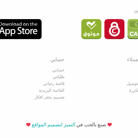
ملاء
حسابي
حسابي
طلباتي
توصيل
قائمة رغباتي
تكررة
القائمة البريدية
تصميم متجر افكار
صنع بالحب في
التميز لتصميم المواقع