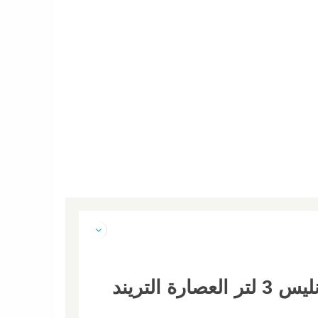
عرض خلاط الالماني طاحونة Silver Crest مفرمة لحوم كهربائية استانليس 3 لتر العصارة التريند