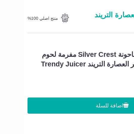
Silver Cre مفرمة لحوم كهربائية استانليس 3 لتر العصارة التريند
منتج اصلي 100%
عرض خلاط الالماني طاحونة Silver Crest مفرمة لحوم
اضافة للسلة