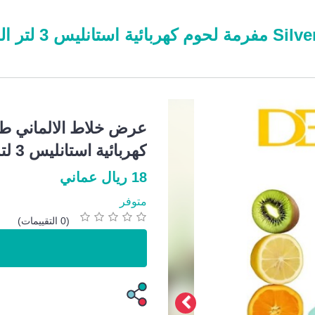
عرض خلاط الالماني طاحونة st
كهربائية استانليس 3 لتر العصارة التريند Trendy Juicer
18 ريال عماني
متوفر
(0 التقييمات)