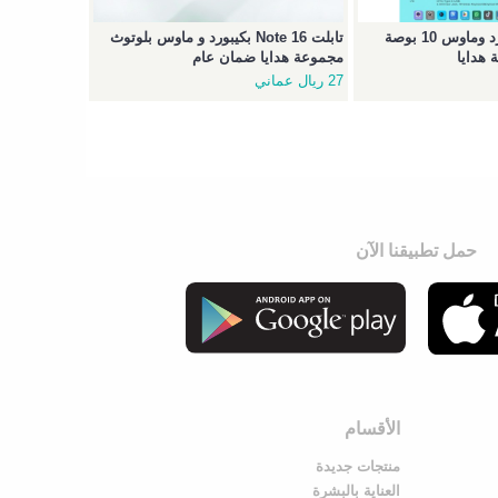
تابلت GT40 بكيبورد وماوس 10 بوصة
تابلت Note 16 بكيبورد و ماوس بلوتوث
هدايا
مجموعة هدايا ضمان عام
27 ريال عماني
حمل تطبيقنا الآن
الأقسام
منتجات جديدة
العناية بالبشرة