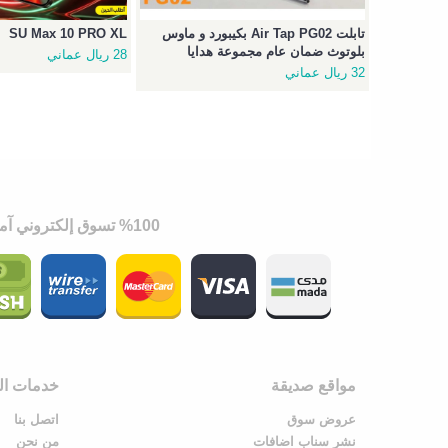
تابلت Air Tap PG02 بكيبورد و ماوس
SU Max 10 PRO XL
بلوتوث ضمان عام مجموعة هدايا
28 ريال عماني
32 ريال عماني
%100 تسوق إلكتروني آمن
مواقع صديقة
خدمات الع
عروض سوق
اتصل بنا
نشر سناب اضافات
من نحن