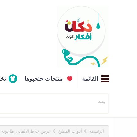
القائمة
منتجات حتحبوها
تخ
الرئيسية
أدوات المطبخ
عرض خلاط الالماني طاحونة SILVER CREST مفرمة لحوم كهربائية استانليس 3 لتر العصارة التريند TRENDY JUICER