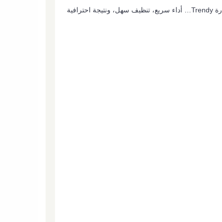
حضّري كل وصفاتك في دقايق! عرض المطبخ يجمع لك خلاط Silver Crest القوي + طاحونة للتوابل + مفرمة لحوم ستانلس 3 لتر + عصّارة Trendy… أداء سريع، تنظيف سهل، ونتيجة احترافية