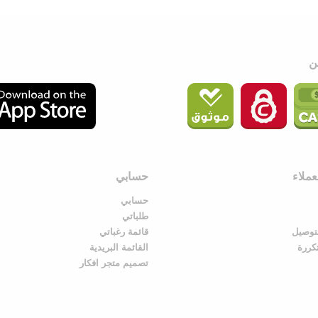
ملاء
حسابي
حسابي
طلباتي
توصيل
قائمة رغباتي
تكررة
القائمة البريدية
تصميم متجر افكار