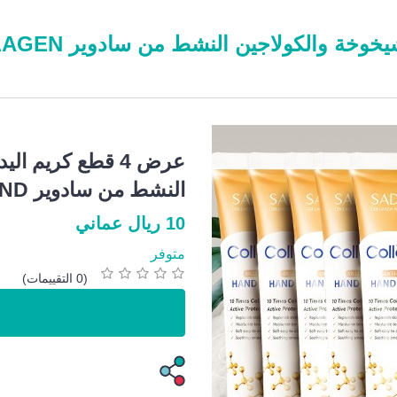
عرض 4 قطع كريم اليدين 
عرض 4 قطع كريم 
النش
CREAM
10 ريال عماني
متوفر
(0 التقييمات)