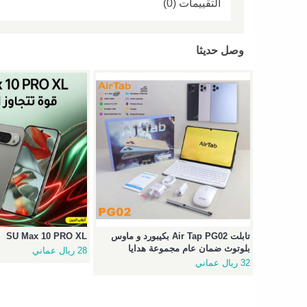
التقييمات (0)
وصل حديثا
تابلت Air Tap PG02 بكيبورد و ماوس
SU Max 10 PRO XL
بلوتوث ضمان عام مجموعة هدايا
28 ريال عماني
32 ريال عماني