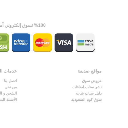
%100 تسوق إلكتروني آمن
مواقع صديقة
خدمات الع
عروض سوق
اتصل بنا
نشر سناب اضافات
من نحن
دليل سناب شات
الشحن و ال
سوق كوم السعودية
الأسئلة الم