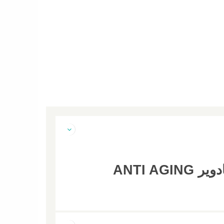
عرض 4 قطع كريم اليدين المضاد للشيخوخة والكولاجين النشط من سادوير ANTI AGING