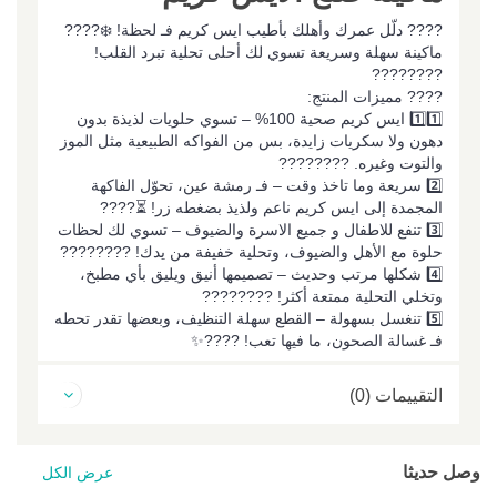
???? دلّل عمرك وأهلك بأطيب ايس كريم فـ لحظة! ❄️????
ماكينة سهلة وسريعة تسوي لك أحلى تحلية تبرد القلب!
????????
???? مميزات المنتج:
1️⃣1️⃣ ايس كريم صحية 100% – تسوي حلويات لذيذة بدون
دهون ولا سكريات زايدة، بس من الفواكه الطبيعية مثل الموز
والتوت وغيره. ????????
2️⃣ سريعة وما تاخذ وقت – فـ رمشة عين، تحوّل الفاكهة
المجمدة إلى ايس كريم ناعم ولذيذ بضغطه زر! ⏳????
3️⃣ تنفع للاطفال و جميع الاسرة والضيوف – تسوي لك لحظات
حلوة مع الأهل والضيوف، وتحلية خفيفة من يدك! ????????
4️⃣ شكلها مرتب وحديث – تصميمها أنيق ويليق بأي مطبخ،
وتخلي التحلية ممتعة أكثر! ????????
5️⃣ تنغسل بسهولة – القطع سهلة التنظيف، وبعضها تقدر تحطه
فـ غسالة الصحون، ما فيها تعب! ????✨
التقييمات (0)
وصل حديثا
عرض الكل