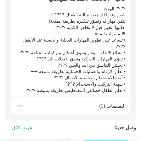
???? الهوك:
اليوم وفرنا لك هدية مثالية لطفلك ????✨
تنمّي مهاراته وتطوّر تفكيره بطريقة ممتعة!
اطلبها الحين قبل لا تخلص الكمية ????
⚙️ مميزات المنتج:
• تساعد على تطوير المهارات العقلية والحسية عند الأطفال
????
• تشجّع الإبداع – يقدر يسوي أشكال وتركيبات مختلفة ????
• تقوّي المهارات الحركية وتطوّر عضلات اليد ????
• تحسّن التناسق بين اليد والعين ????
• تعلّم الأرقام والعمليات الحسابية بطريقة ممتعة ➕➖
• آمنة للاستخدام ومناسبة للأطفال ????️
• سهلة التركيب والاستخدام ????
• تعلّم الطفل خصائص المغناطيس بطريقة بسيطة ????
التقييمات (0)
وصل حديثا
عرض الكل