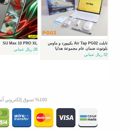
تابلت Air Tap PG02 بكيبورد و ماوس
SU Max 10 PRO XL
بلوتوث ضمان عام مجموعة هدايا
28 ريال عماني
32 ريال عماني
%100 تسوق إلكتروني آمن