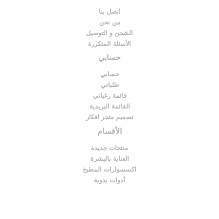
اتصل بنا
من نحن
الشحن و التوصيل
الأسئلة المتكررة
حسابي
حسابي
طلباتي
قائمة رغباتي
القائمة البريدية
تصميم متجر افكار
الأقسام
منتجات جديدة
العناية بالبشرة
اكسسوارات المطبخ
أدوات يدوية