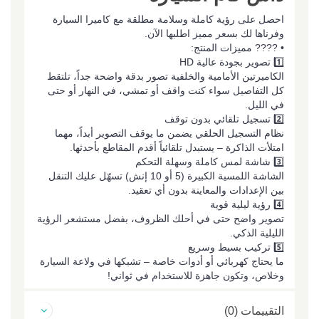
احصل على رؤية كاملة وسلامة مطلقة مع كاميرا السيارة
وفرناها لك بسعر مميز اطلبها الآن.
• ???? مميزات المنتج:
1️⃣ تصوير بجودة عالية HD
الكاميرتين الأمامية والخلفية تصور بدقة واضحة جداً، تلتقط
كل التفاصيل سواء كنت واقف أو تمشي، في النهار أو حتى
في الليل.
2️⃣ تسجيل تلقائي بدون توقف
نظام التسجيل الحلقي يضمن ما يوقف التصوير أبداً، مهما
امتلأت الذاكرة – يستبدل تلقائياً أقدم المقاطع بأحدثها.
3️⃣ شاشة لمس كاملة وسهلة التحكم
الشاشة اللمسية الكبيرة (5 أو 10 إنش) تسهّل عليك التنقل
بين الإعدادات والمعاينة بدون أي تعقيد.
4️⃣ رؤية ليلية قوية
تصوير واضح حتى في أحلك الظروف، بفضل مستشعر الرؤية
الليلية الذكي.
5️⃣ تركيب بسيط وسريع
ما يحتاج كهربائي أو أدوات خاصة – تشبكها في ولاعة السيارة
وخلاص، وتكون جاهزة للاستخدام في ثواني!
التقييمات (0)